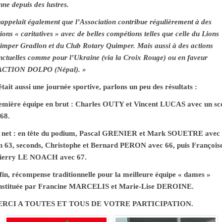
ne depuis des lustres.
 rappelait également que l’Association contribue régulièrement à des
ions « caritatives » avec de belles compétions telles que celle du Lions
imper Gradlon et du Club Rotary Quimper. Mais aussi à des actions
nctuelles comme pour l’Ukraine (via la Croix Rouge) ou en faveur
ACTION DOLPO (Népal). »
tait aussi une journée sportive, parlons un peu des résultats :
emière équipe en brut : Charles OUTY et Vincent LUCAS avec un sc
 68.
 net : en tête du podium, Pascal GRENIER et Mark SOUETRE avec
n 63, seconds, Christophe et Bernard PERON avec 66, puis Françoise
ierry LE NOACH avec 67.
fin, récompense traditionnelle pour la meilleure équipe « dames »
nstituée par Francine MARCELIS et Marie-Lise DEROINE.
RCI A TOUTES ET TOUS DE VOTRE PARTICIPATION.