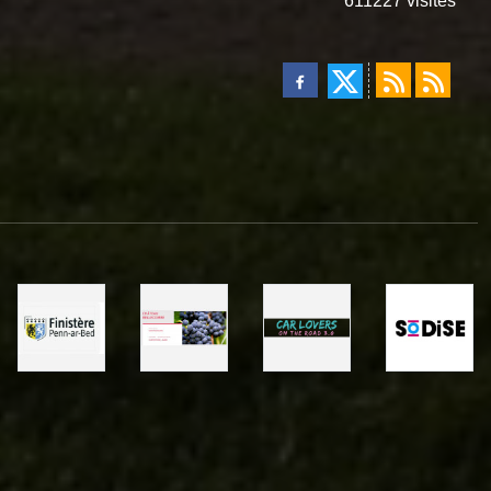
611227
visites