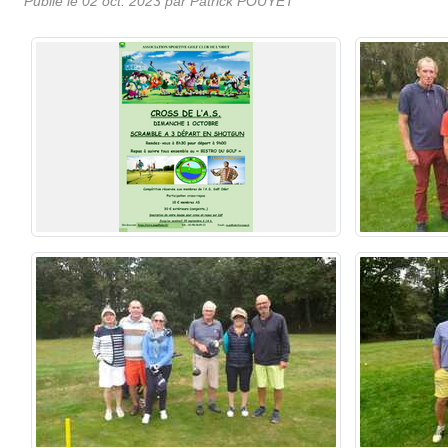
Publié le
02 oct. 2023
par
Patrick POUYET