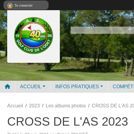
Panneau de gestion des cookies
Se connecter
ACCUEIL
INFOS PRATIQUES
COMPÉT
Accueil
2023
Les albums photos
CROSS DE L'AS 2
CROSS DE L'AS 2023