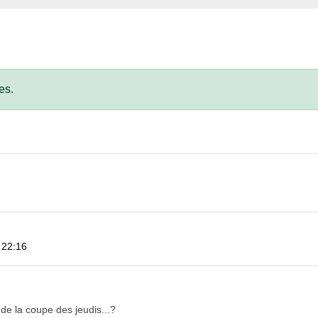
es.
 22:16
r de la coupe des jeudis...?