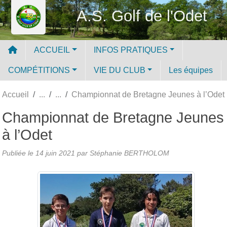
Panneau de gestion des cookies
A.S. Golf de l'Odet
ACCUEIL
INFOS PRATIQUES
COMPÉTITIONS
VIE DU CLUB
Les équipes
Accueil
Championnat de Bretagne Jeunes à l’Odet
Championnat de Bretagne Jeunes
à l’Odet
Publiée le
14 juin 2021
par
Stéphanie BERTHOLOM