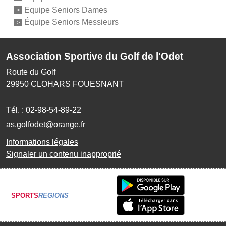
Equipe Seniors Dames
Équipe Seniors Messieurs
Association Sportive du Golf de l'Odet
Route du Golf
29950
CLOHARS FOUESNANT
Tél. :
02-98-54-89-22
as.golfodet@orange.fr
Informations légales
Signaler un contenu inapproprié
SPORTS
REGIONS