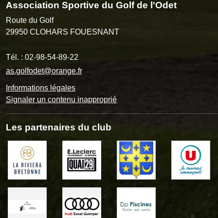
Association Sportive du Golf de l'Odet
Route du Golf
29950
CLOHARS FOUESNANT
Tél. :
02-98-54-89-22
as.golfodet@orange.fr
Informations légales
Signaler un contenu inapproprié
Les partenaires du club