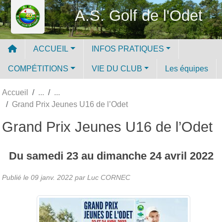
Panneau de gestion des cookies
A.S. Golf de l'Odet
ACCUEIL
INFOS PRATIQUES
COMPÉTITIONS
VIE DU CLUB
Les équipes
Accueil
Grand Prix Jeunes U16 de l’Odet
Grand Prix Jeunes U16 de l’Odet
Du
samedi
23
au
dimanche
24
avril
2022
Publié le
09 janv. 2022
par Luc CORNEC