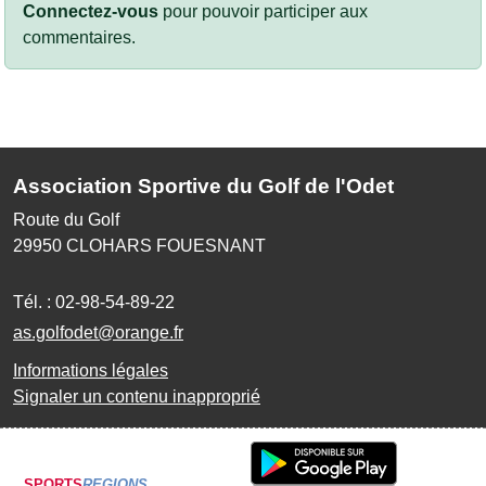
Connectez-vous
pour pouvoir participer aux
commentaires.
Association Sportive du Golf de l'Odet
Route du Golf
29950
CLOHARS FOUESNANT
Tél. :
02-98-54-89-22
as.golfodet@orange.fr
Informations légales
Signaler un contenu inapproprié
SPORTS
REGIONS