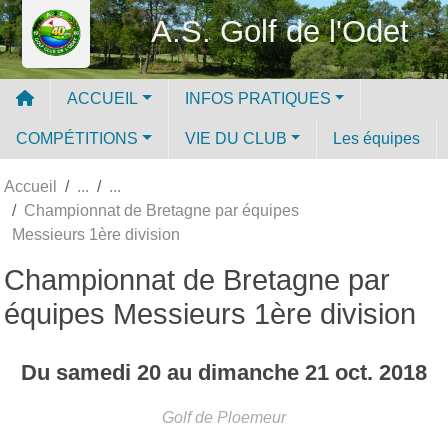
Panneau de gestion des cookies
A.S. Golf de l'Odet
ACCUEIL
INFOS PRATIQUES
COMPÉTITIONS
VIE DU CLUB
Les équipes
Accueil
Championnat de Bretagne par équipes
Messieurs 1ère division
Championnat de Bretagne par
équipes Messieurs 1ère division
Du
samedi
20
au
dimanche
21
oct.
2018
Golf de Ploemeur