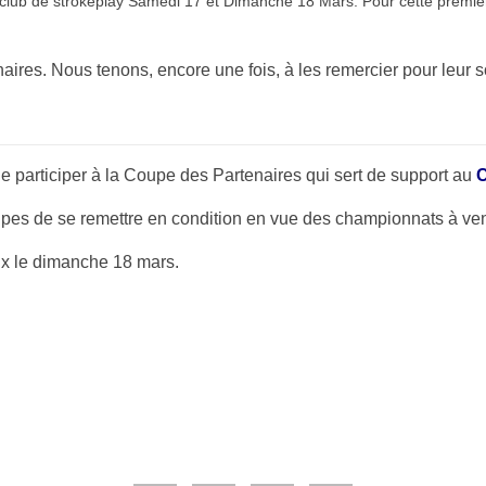
 club de strokeplay Samedi 17 et Dimanche 18 Mars. Pour cette premièr
aires. Nous tenons, encore une fois, à les remercier pour leur s
e participer à la Coupe des Partenaires qui sert de support au
C
ipes de se remettre en condition en vue des championnats à ven
ix le dimanche 18 mars.