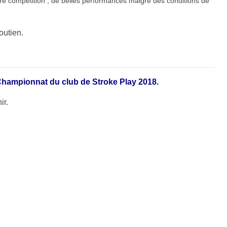
e compétition , de belles performances malgré des conditions de
outien.
hampionnat du club de Stroke Play 2018.
ir.